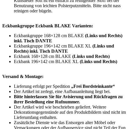
Kunstleder Soft ist ein einfach zu reinigender Stoff bei der
Benutzung von leichten Polsterputzmitteln. Bitte nicht nass
reinigen oder bügeln.
Eckbankgruppe Eckbank BLAKE Varianten:
Eckbankgruppe 168×128 cm BLAKE
(Links und Rechts)
inkl. Tisch DANTE
Eckbankgruppe 196×142 cm BLAKE XL
(Links und
Rechts) inkl. Tisch DANTE
Eckbank 168×128 cm BLAKE
(Links und Rechts)
Eckbank 196×142 cm BLAKE XL
(Links und Rechts)
Versand & Montage:
Lieferung erfolgt per Spedition
„Frei Bordsteinkante“
Der Artikel ist zerlegt, eine Aufbauanleitung liegt bei.
Bitte hinterlassen Sie für Avisierung und Rückfragen zu
ihrer Bestellung eine Rufnummer.
Der Artikel wird wie beschrieben geliefert. Weitere
Dekorationsgegenstände auf den Produktbildern sind nicht im
Lieferumfang enthalten.
Zusätzliche Dienste wie das Entsorgen alter Möbel oder
Verpackungen oder der Aufbauservice sind nicht Teil der Fun