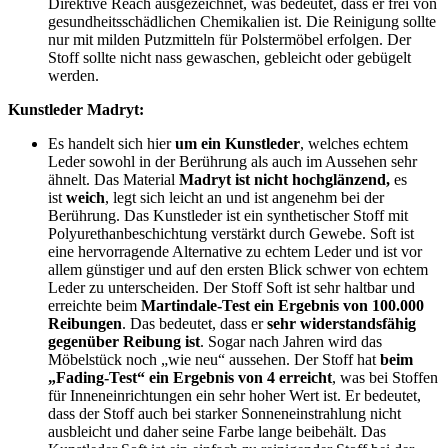
Direktive Reach ausgezeichnet, was bedeutet, dass er frei von
gesundheitsschädlichen Chemikalien ist. Die Reinigung sollte
nur mit milden Putzmitteln für Polstermöbel erfolgen. Der
Stoff sollte nicht nass gewaschen, gebleicht oder gebügelt
werden.
Kunstleder Madryt:
Es handelt sich hier
um ein Kunstleder
, welches echtem
Leder sowohl in der Berührung als auch im Aussehen sehr
ähnelt. Das Material
Madryt
ist nicht hochglänzend,
es
ist
weich
, legt sich leicht an und ist angenehm bei der
Berührung. Das Kunstleder ist ein synthetischer Stoff mit
Polyurethanbeschichtung verstärkt durch Gewebe. Soft ist
eine hervorragende Alternative zu echtem Leder und ist vor
allem günstiger und auf den ersten Blick schwer von echtem
Leder zu unterscheiden. Der Stoff Soft ist sehr haltbar und
erreichte beim
Martindale-Test ein Ergebnis von 100.000
Reibungen
. Das bedeutet, dass er
sehr widerstandsfähig
gegenüber Reibung ist
. Sogar nach Jahren wird das
Möbelstück noch „wie neu“ aussehen. Der Stoff hat
beim
„Fading-Test“ ein Ergebnis von 4 erreicht
, was bei Stoffen
für Inneneinrichtungen ein sehr hoher Wert ist. Er bedeutet,
dass der Stoff auch bei starker Sonneneinstrahlung nicht
ausbleicht und daher seine Farbe lange beibehält. Das