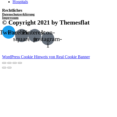
Hospitals
Rechtliches
Datenschutzerklärung
Impressum
© Copyright 2021 by Themesflat
Twitter
Facebook-
Pinterest-
Icon-
square
p
instagram-
1
WordPress Cookie Hinweis von Real Cookie Banner