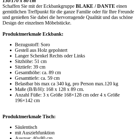
130/170 x 80 cm
Schaffen Sie mit der Eckbankgruppe
BLAKE / DANTE
einen
gemütlichen Treffpunkt für die ganze Familie oder für Ihre Freunde
und genießen Sie dabei die hervorragende Qualität und das schöne
Design der einzelnen Möbelstücke.
Produktmerkmale Eckbank:
Bezugsstoff: Soro
Gestell aus Holz gepolstert
Langer Schenkel Rechts oder Links
Sitzhöhe: 51 cm
Sitztiefe: 39 cm
Gesamthöhe: ca. 89 cm
Gesamttiefe: ca. 59 cm
Belastbar bis max ca 340 kg, pro Person max.120 kg
Maße (B/B/H): 168 x 128 x 89 cm.
Anzahl Füße: 3 x Größe 168×128 cm oder 4 x Größe
196×142 cm
Produktmerkmale Tisch:
Säulentisch
mit Ausziehfunktion
Auszug: 40×80 cm