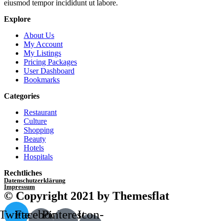
eiusmod tempor incididunt ut labore.
Explore
About Us
My Account
My Listings
Pricing Packages
User Dashboard
Bookmarks
Categories
Restaurant
Culture
Shopping
Beauty
Hotels
Hospitals
Rechtliches
Datenschutzerklärung
Impressum
© Copyright 2021 by Themesflat
Twitter
Facebook-
Pinterest-
Icon-