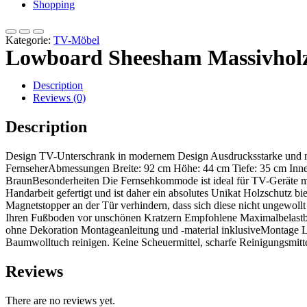
Shopping
Kategorie:
TV-Möbel
Lowboard Sheesham Massivhol
Description
Reviews (0)
Description
Design TV-Unterschrank in modernem Design Ausdrucksstarke und nat
FernseherAbmessungen Breite: 92 cm Höhe: 44 cm Tiefe: 35 cm Inne
BraunBesonderheiten Die Fernsehkommode ist ideal für TV-Geräte mit 
Handarbeit gefertigt und ist daher ein absolutes Unikat Holzschutz 
Magnetstopper an der Tür verhindern, dass sich diese nicht ungewoll
Ihren Fußboden vor unschönen Kratzern Empfohlene Maximalbelastb
ohne Dekoration Montageanleitung und -material inklusiveMontage Li
Baumwolltuch reinigen. Keine Scheuermittel, scharfe Reinigungsmit
Reviews
There are no reviews yet.