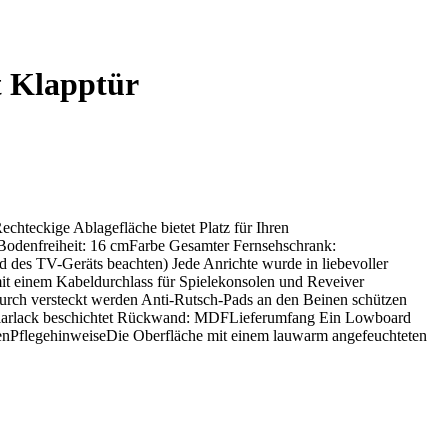
 Klapptür
teckige Ablagefläche bietet Platz für Ihren
Bodenfreiheit: 16 cmFarbe Gesamter Fernsehschrank:
d des TV-Geräts beachten) Jede Anrichte wurde in liebevoller
 mit einem Kabeldurchlass für Spielekonsolen und Reveiver
adurch versteckt werden Anti-Rutsch-Pads an den Beinen schützen
 Klarlack beschichtet Rückwand: MDFLieferumfang Ein Lowboard
rdenPflegehinweiseDie Oberfläche mit einem lauwarm angefeuchteten