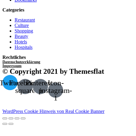
Categories
Restaurant
Culture
Shopping
Beauty
Hotels
Hospitals
Rechtliches
Datenschutzerklärung
Impressum
© Copyright 2021 by Themesflat
Twitter
Facebook-
Pinterest-
Icon-
square
p
instagram-
1
WordPress Cookie Hinweis von Real Cookie Banner