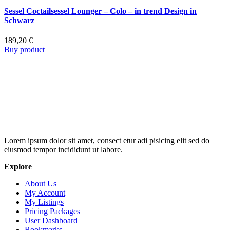
Sessel Coctailsessel Lounger – Colo – in trend Design in
Schwarz
189,20
€
Buy product
Lorem ipsum dolor sit amet, consect etur adi pisicing elit sed do
eiusmod tempor incididunt ut labore.
Explore
About Us
My Account
My Listings
Pricing Packages
User Dashboard
Bookmarks