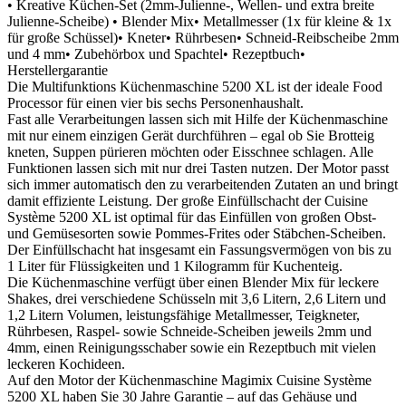
• Kreative Küchen-Set (2mm-Julienne-, Wellen- und extra breite
Julienne-Scheibe) • Blender Mix• Metallmesser (1x für kleine & 1x
für große Schüssel)• Kneter• Rührbesen• Schneid-Reibscheibe 2mm
und 4 mm• Zubehörbox und Spachtel• Rezeptbuch•
Herstellergarantie
Die Multifunktions Küchenmaschine 5200 XL ist der ideale Food
Processor für einen vier bis sechs Personenhaushalt.
Fast alle Verarbeitungen lassen sich mit Hilfe der Küchenmaschine
mit nur einem einzigen Gerät durchführen – egal ob Sie Brotteig
kneten, Suppen pürieren möchten oder Eisschnee schlagen. Alle
Funktionen lassen sich mit nur drei Tasten nutzen. Der Motor passt
sich immer automatisch den zu verarbeitenden Zutaten an und bringt
damit effiziente Leistung. Der große Einfüllschacht der Cuisine
Système 5200 XL ist optimal für das Einfüllen von großen Obst-
und Gemüsesorten sowie Pommes-Frites oder Stäbchen-Scheiben.
Der Einfüllschacht hat insgesamt ein Fassungsvermögen von bis zu
1 Liter für Flüssigkeiten und 1 Kilogramm für Kuchenteig.
Die Küchenmaschine verfügt über einen Blender Mix für leckere
Shakes, drei verschiedene Schüsseln mit 3,6 Litern, 2,6 Litern und
1,2 Litern Volumen, leistungsfähige Metallmesser, Teigkneter,
Rührbesen, Raspel- sowie Schneide-Scheiben jeweils 2mm und
4mm, einen Reinigungsschaber sowie ein Rezeptbuch mit vielen
leckeren Kochideen.
Auf den Motor der Küchenmaschine Magimix Cuisine Système
5200 XL haben Sie 30 Jahre Garantie – auf das Gehäuse und