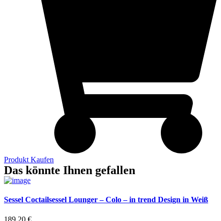
Produkt Kaufen
Das könnte Ihnen gefallen
Sessel Coctailsessel Lounger – Colo – in trend Design in Weiß
189,20
€