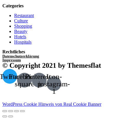
Categories
Restaurant
Culture
Shopping
Beauty
Hotels
Hospitals
Rechtliches
Datenschutzerklärung
Impressum
© Copyright 2021 by Themesflat
Twitter
Facebook-
Pinterest-
Icon-
square
p
instagram-
1
WordPress Cookie Hinweis von Real Cookie Banner