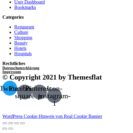
User Dashboard
Bookmarks
Categories
Restaurant
Culture
Shopping
Beauty
Hotels
Hospitals
Rechtliches
Datenschutzerklärung
Impressum
© Copyright 2021 by Themesflat
Twitter
Facebook-
Pinterest-
Icon-
square
p
instagram-
1
WordPress Cookie Hinweis von Real Cookie Banner