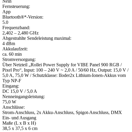
Nein
Fernsteuerung:
App
Bluetooth®*-Version:
5.0
Frequenzband:
2,402 – 2,480 GHz
Abgestrahlte Sendeleistung maximal:
4 dBm
Akkulaufzeit:
ca. 60 min
Stromversorgung:
Über Netzteil „Rollei Power Supply for VIBE Panel 900 RGB /
Pixel Pro“, Input: 100 – 240 V ~ 2,0 A / 50/60 Hz, Output: 15,0 V /
5,0 A, 75,0 W / Schutzklasse: IIoder2x Lithium-Ionen-Akkus vom
Typ NP-F
Eingang:
DC 15,0 V / 5,0 A
Nenneingangsleistung:
75,0 W
Anschlüsse:
Strom-Anschluss, 2x Akku-Anschluss, Spigot-Anschluss, DMX
Ein- und Ausgang
Maße (L x B x H)
38,5 x 37,5 x 6 cm