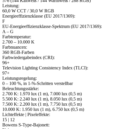
576 (144 Kaltweiß / 144 Warmweiß / 288 RGB)
Leistung:
60,0 W CCT / 30,0 W RGB
Energieeffizienzklasse (EU 2017/1369):
F
EU-Energieeffizienzklasse-Spektrum (EU 2017/1369):
A – G
Farbtemperatur:
2.700 – 10.000 K
Farbnuancen:
360 RGB-Farben
Farbwiedergabeindex (CRI):
96+
Television Lighting Consistency Index (TLCI):
97+
Leistungsregelung:
0 – 100 %, in 1-%-Schritten verstellbar
Beleuchtungsstärke:
2.700 K: 1.970 lux (1 m), 7.000 lux (0,5 m)
5.500 K: 2.240 lux (1 m), 8.050 lux (0,5 m)
7.500 K: 2.200 lux (1 m), 7.750 lux (0,5 m)
10.000 K: 1.950 lux (1 m), 6.750 lux (0,5 m)
Lichteffekte | Pixeleffekte:
15 | 12
Bowens S-Type-Bajonett: