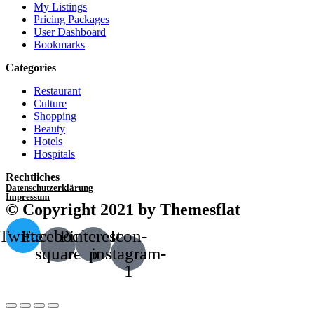
My Listings
Pricing Packages
User Dashboard
Bookmarks
Categories
Restaurant
Culture
Shopping
Beauty
Hotels
Hospitals
Rechtliches
Datenschutzerklärung
Impressum
© Copyright 2021 by Themesflat
Twitter
Facebook-
Pinterest-
Icon-
square
p
instagram-
1