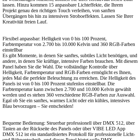
lassen. Hinzu kommen 15 anpassbare Lichteffekte, die Ihrem
Projekt genau den richtigen Touch verleihen, von sanften
Übergängen bis hin zu intensiven Stroboeffekten. Lassen Sie Ihrer
Kreativität freien Lauf.
Flexibel anpassbar: Helligkeit von 0 bis 100 Prozent,
Farbtemperatur von 2.700 bis 10.000 Kelvin und 360 RGB-Farben
einstellbar
Es gibt Momente, in denen Sie sanftes, subtiles Licht benötigen, und
andere, in denen Sie kräftige, intensive Farben brauchen. Mit diesem
Panel haben Sie die Wahl. Die vollständige Kontrolle über
Helligkeit, Farbtemperatur und RGB-Farben ermöglicht es Ihnen,
jedes Mal die perfekte Beleuchtung zu erreichen. Die Helligkeit des
Panels ist von 0 bis 100 Prozent stufenlos einstellbar. Die
Farbtemperatur kann zwischen 2.700 und 10.000 Kelvin gewählt
werden und es stehen 360 verschiedene RGB-Farben zur Auswahl.
Egal ob Sie ein sanftes, warmes Licht oder ein kühles, intensives
Blau bevorzugen – Sie entscheiden!
Bequeme Bedienung: Steuerbar professionell über DMX 512, über
Tasten an der Rückseite des Panels oder über VIBE LED App
DMX 512 ist ein standardisiertes Protokoll für professionelle Licht-
und Bühnentechnik, und dieses Panel bietet volle DMX-