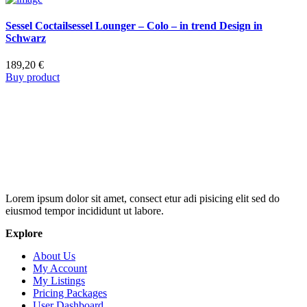
Sessel Coctailsessel Lounger – Colo – in trend Design in
Schwarz
189,20
€
Buy product
Lorem ipsum dolor sit amet, consect etur adi pisicing elit sed do
eiusmod tempor incididunt ut labore.
Explore
About Us
My Account
My Listings
Pricing Packages
User Dashboard