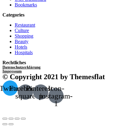
Bookmarks
Categories
Restaurant
Culture
Shopping
Beauty
Hotels
Hospitals
Rechtliches
Datenschutzerklärung
Impressum
© Copyright 2021 by Themesflat
Twitter
Facebook-
Pinterest-
Icon-
square
p
instagram-
1