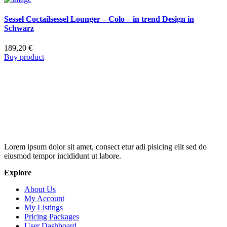
Sessel Coctailsessel Lounger – Colo – in trend Design in
Schwarz
189,20
€
Buy product
Lorem ipsum dolor sit amet, consect etur adi pisicing elit sed do
eiusmod tempor incididunt ut labore.
Explore
About Us
My Account
My Listings
Pricing Packages
User Dashboard