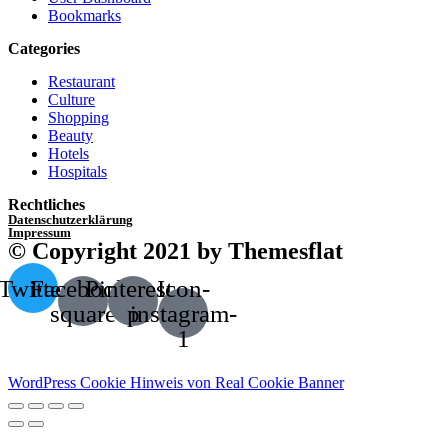
Bookmarks
Categories
Restaurant
Culture
Shopping
Beauty
Hotels
Hospitals
Rechtliches
Datenschutzerklärung
Impressum
© Copyright 2021 by Themesflat
Twitter
Facebook-
Pinterest-
Icon-
square
p
instagram-
1
WordPress Cookie Hinweis von Real Cookie Banner