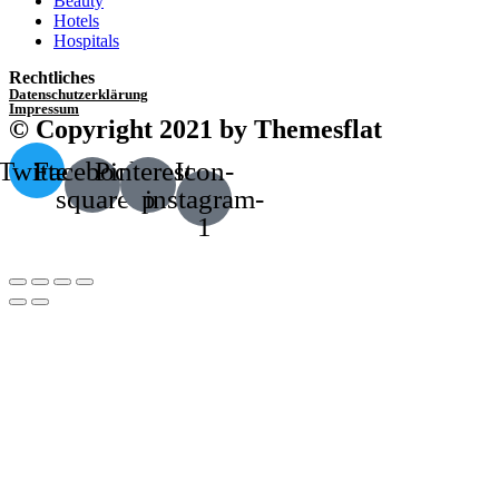
Beauty
Hotels
Hospitals
Rechtliches
Datenschutzerklärung
Impressum
© Copyright 2021 by Themesflat
Twitter
Facebook-
Pinterest-
Icon-
square
p
instagram-
1