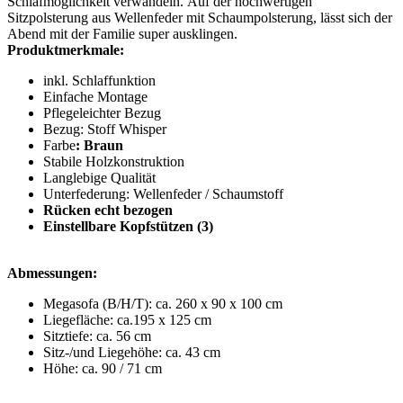
Schlafmöglichkeit verwandeln. Auf der hochwertigen
Sitzpolsterung aus Wellenfeder mit Schaumpolsterung, lässt sich der
Abend mit der Familie super ausklingen.
Produktmerkmale:
inkl. Schlaffunktion
Einfache Montage
Pflegeleichter Bezug
Bezug: Stoff
Whisper
Farbe
: Braun
Stabile Holzkonstruktion
Langlebige Qualität
Unterfederung: Wellenfeder / Schaumstoff
Rücken echt bezogen
Einstellbare Kopfstützen (3)
Abmessungen:
Megasofa (B/H/T): ca. 260 x 90 x 100 cm
Liegefläche: ca.195 x 125 cm
Sitztiefe: ca. 56 cm
Sitz-/und Liegehöhe: ca. 43 cm
Höhe: ca. 90 / 71 cm