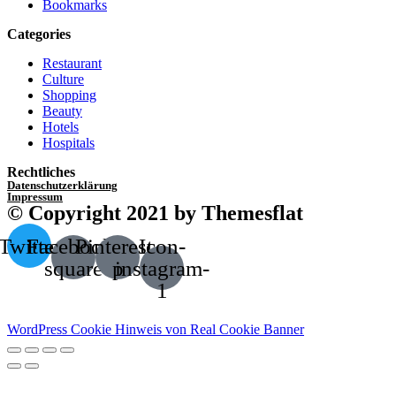
Bookmarks
Categories
Restaurant
Culture
Shopping
Beauty
Hotels
Hospitals
Rechtliches
Datenschutzerklärung
Impressum
© Copyright 2021 by Themesflat
Twitter
Facebook-
Pinterest-
Icon-
square
p
instagram-
1
WordPress Cookie Hinweis von Real Cookie Banner