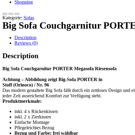
Shopping
Kategorie:
Sofas
Big Sofa Couchgarnitur PORTER
Description
Reviews (0)
Description
Big Sofa Couchgarnitur PORTER Megasofa Riesensofa
Achtung – Abbildung zeigt Big-Sofa PORTER in
Stoff (Orinoco) / Nr. 96
Das modern gestaltete Big Sofa fällt durch ein zeitloses Design und
jeder Zeit ausreichend Komfort zur Verfügung steht.
Produktmerkmale:
inkl. 4 x Rückenkissen
inkl. 2 x Zierkissen
Einfache Montage
Pflegeleichtes Bezug
Bezug und Farbe: frei wählbar