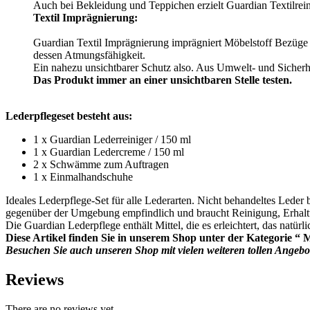
Auch bei Bekleidung und Teppichen erzielt Guardian Textilrein
Textil Imprägnierung:
Guardian Textil Imprägnierung imprägniert Möbelstoff Bezüge 
dessen Atmungsfähigkeit.
Ein nahezu unsichtbarer Schutz also. Aus Umwelt- und Sicherh
Das Produkt immer an einer unsichtbaren Stelle testen.
Lederpflegeset besteht aus:
1 x Guardian Lederreiniger / 150 ml
1 x Guardian Ledercreme / 150 ml
2 x Schwämme zum Auftragen
1 x Einmalhandschuhe
Ideales Lederpflege-Set für alle Lederarten. Nicht behandeltes Leder
gegenüber der Umgebung empfindlich und braucht Reinigung, Erhalt
Die Guardian Lederpflege enthält Mittel, die es erleichtert, das natü
Diese Artikel finden Sie in unserem Shop unter der Kategorie “ 
Besuchen Sie auch unseren Shop mit vielen weiteren tollen Angeb
Reviews
There are no reviews yet.