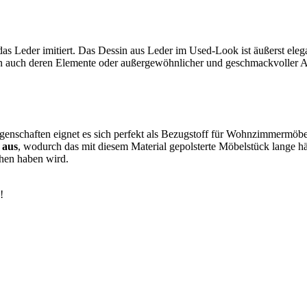
das Leder imitiert. Das Dessin aus Leder im Used-Look ist äußerst eleg
ern auch deren Elemente oder außergewöhnlicher und geschmackvoller Ac
Eigenschaften eignet es sich perfekt als Bezugstoff für Wohnzimmermö
 aus
, wodurch das mit diesem Material gepolsterte Möbelstück lange h
ehen haben wird.
!