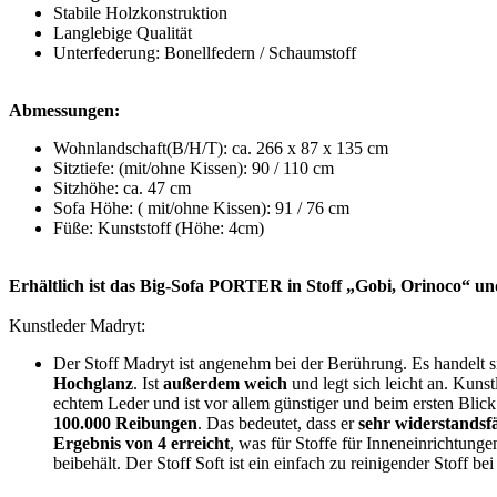
Stabile Holzkonstruktion
Langlebige Qualität
Unterfederung: Bonellfedern / Schaumstoff
Abmessungen:
Wohnlandschaft(B/H/T): ca. 266 x 87 x 135 cm
Sitztiefe: (mit/ohne Kissen): 90 / 110 cm
Sitzhöhe: ca. 47 cm
Sofa Höhe: ( mit/ohne Kissen): 91 / 76 cm
Füße: Kunststoff (Höhe: 4cm)
Erhältlich ist das Big-Sofa PORTER in Stoff „Gobi, Orinoco“ u
Kunstleder Madryt:
Der Stoff Madryt ist angenehm bei der Berührung. Es handelt 
Hochglanz
. Ist
außerdem weich
und legt sich leicht an. Kunst
echtem Leder und ist vor allem günstiger und beim ersten Blic
100.000 Reibungen
. Das bedeutet, dass er
sehr widerstandsf
Ergebnis von 4 erreicht
, was für Stoffe für Inneneinrichtunge
beibehält. Der Stoff Soft ist ein einfach zu reinigender Stoff 