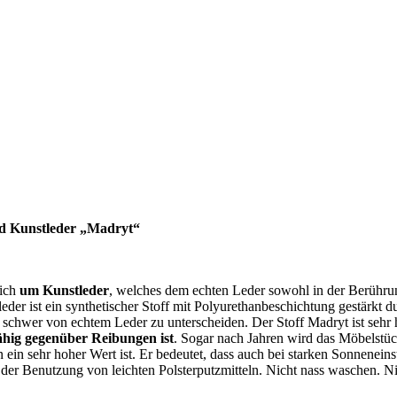
nd Kunstleder „Madryt“
sich
um Kunstleder
, welches dem echten Leder sowohl in der Berührun
leder ist ein synthetischer Stoff mit Polyurethanbeschichtung gestärkt 
k schwer von echtem Leder zu unterscheiden. Der Stoff Madryt ist sehr 
ähig gegenüber Reibungen ist
. Sogar nach Jahren wird das Möbelstü
n ein sehr hoher Wert ist. Er bedeutet, dass auch bei starken Sonnenein
bei der Benutzung von leichten Polsterputzmitteln. Nicht nass waschen. N