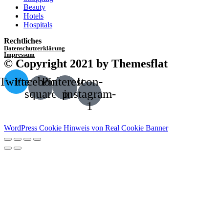
Beauty
Hotels
Hospitals
Rechtliches
Datenschutzerklärung
Impressum
© Copyright 2021 by Themesflat
Twitter
Facebook-
Pinterest-
Icon-
square
p
instagram-
1
WordPress Cookie Hinweis von Real Cookie Banner