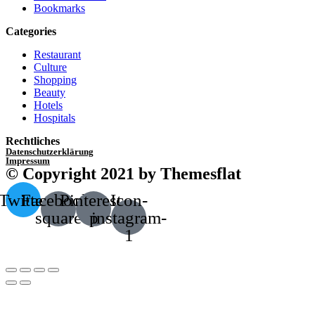
Bookmarks
Categories
Restaurant
Culture
Shopping
Beauty
Hotels
Hospitals
Rechtliches
Datenschutzerklärung
Impressum
© Copyright 2021 by Themesflat
Twitter
Facebook-
Pinterest-
Icon-
square
p
instagram-
1