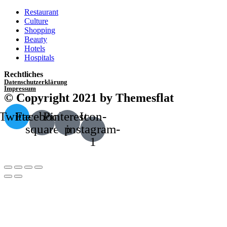
Restaurant
Culture
Shopping
Beauty
Hotels
Hospitals
Rechtliches
Datenschutzerklärung
Impressum
© Copyright 2021 by Themesflat
Twitter
Facebook-
Pinterest-
Icon-
square
p
instagram-
1