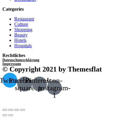
Categories
Restaurant
Culture
Shopping
Beauty
Hotels
Hospitals
Rechtliches
Datenschutzerklärung
Impressum
© Copyright 2021 by Themesflat
Twitter
Facebook-
Pinterest-
Icon-
square
p
instagram-
1