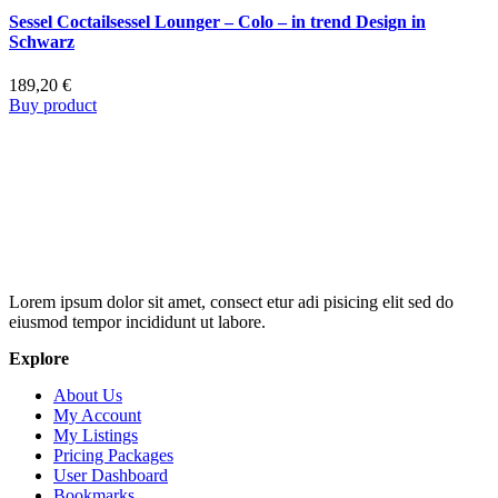
Sessel Coctailsessel Lounger – Colo – in trend Design in
Schwarz
189,20
€
Buy product
Lorem ipsum dolor sit amet, consect etur adi pisicing elit sed do
eiusmod tempor incididunt ut labore.
Explore
About Us
My Account
My Listings
Pricing Packages
User Dashboard
Bookmarks