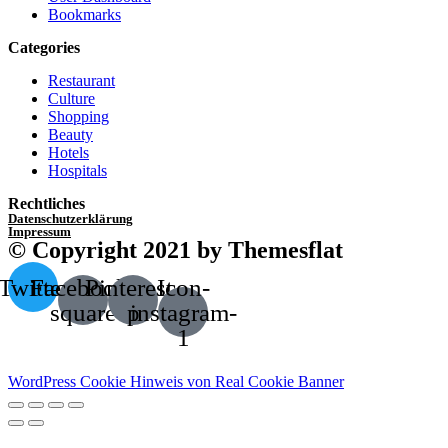
Bookmarks
Categories
Restaurant
Culture
Shopping
Beauty
Hotels
Hospitals
Rechtliches
Datenschutzerklärung
Impressum
© Copyright 2021 by Themesflat
Twitter
Facebook-
Pinterest-
Icon-
square
p
instagram-
1
WordPress Cookie Hinweis von Real Cookie Banner