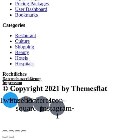
Pricing Packages
User Dashboard
Bookmarks
Categories
Restaurant
Culture
Shopping
Beauty
Hotels
Hospitals
Rechtliches
Datenschutzerklärung
Impressum
© Copyright 2021 by Themesflat
Twitter
Facebook-
Pinterest-
Icon-
square
p
instagram-
1