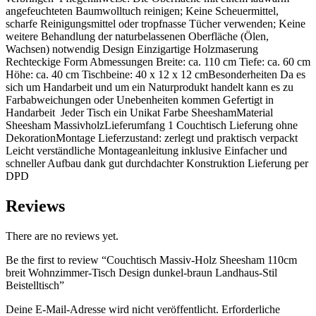
angefeuchteten Baumwolltuch reinigen; Keine Scheuermittel,
scharfe Reinigungsmittel oder tropfnasse Tücher verwenden; Keine
weitere Behandlung der naturbelassenen Oberfläche (Ölen,
Wachsen) notwendig Design Einzigartige Holzmaserung
Rechteckige Form Abmessungen Breite: ca. 110 cm Tiefe: ca. 60 cm
Höhe: ca. 40 cm Tischbeine: 40 x 12 x 12 cmBesonderheiten Da es
sich um Handarbeit und um ein Naturprodukt handelt kann es zu
Farbabweichungen oder Unebenheiten kommen Gefertigt in
Handarbeit Jeder Tisch ein Unikat Farbe SheeshamMaterial
Sheesham MassivholzLieferumfang 1 Couchtisch Lieferung ohne
DekorationMontage Lieferzustand: zerlegt und praktisch verpackt
Leicht verständliche Montageanleitung inklusive Einfacher und
schneller Aufbau dank gut durchdachter Konstruktion Lieferung per
DPD
Reviews
There are no reviews yet.
Be the first to review “Couchtisch Massiv-Holz Sheesham 110cm
breit Wohnzimmer-Tisch Design dunkel-braun Landhaus-Stil
Beistelltisch”
Deine E-Mail-Adresse wird nicht veröffentlicht.
Erforderliche