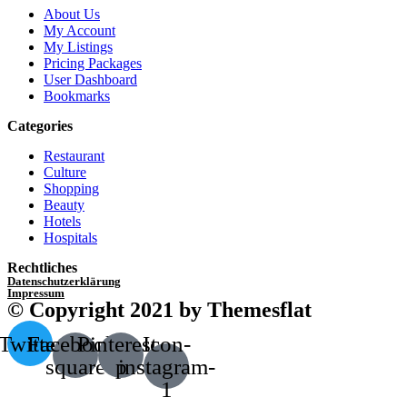
About Us
My Account
My Listings
Pricing Packages
User Dashboard
Bookmarks
Categories
Restaurant
Culture
Shopping
Beauty
Hotels
Hospitals
Rechtliches
Datenschutzerklärung
Impressum
© Copyright 2021 by Themesflat
Twitter
Facebook-
Pinterest-
Icon-
square
p
instagram-
1