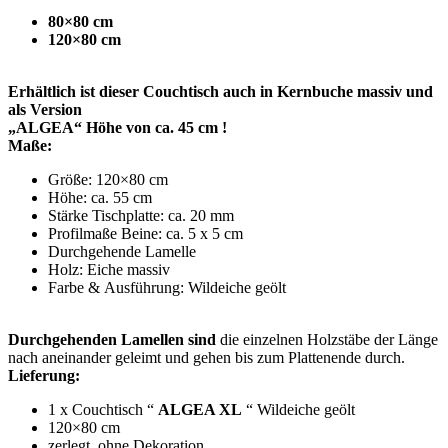
80×80 cm
120×80
cm
Erhältlich ist dieser Couchtisch auch in Kernbuche massiv
und
als Version
„ALGEA“ H
öhe von ca. 45 cm
!
Maße:
Größe: 120×80 cm
Höhe: ca. 55 cm
Stärke Tischplatte: ca. 20 mm
Profilmaße Beine: ca. 5 x 5 cm
Durchgehende Lamelle
Holz: Eiche massiv
Farbe & Ausführung: Wildeiche geölt
Durchgehenden Lamellen sind
die einzelnen Holzstäbe der Länge
nach aneinander geleimt und gehen bis zum Plattenende durch.
Lieferung:
1 x Couchtisch “
ALGEA XL
“ Wildeiche geölt
120×80 cm
zerlegt, ohne Dekoration.