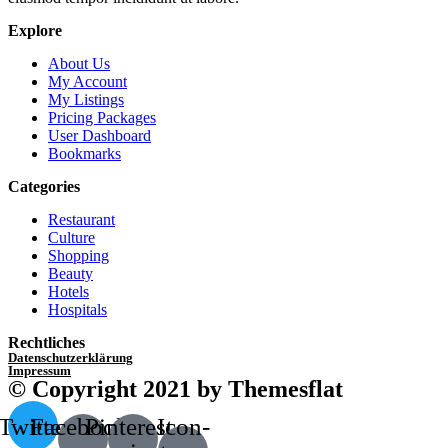
Explore
About Us
My Account
My Listings
Pricing Packages
User Dashboard
Bookmarks
Categories
Restaurant
Culture
Shopping
Beauty
Hotels
Hospitals
Rechtliches
Datenschutzerklärung
Impressum
© Copyright 2021 by Themesflat
Twitter
Facebook-
Pinterest-
Icon-