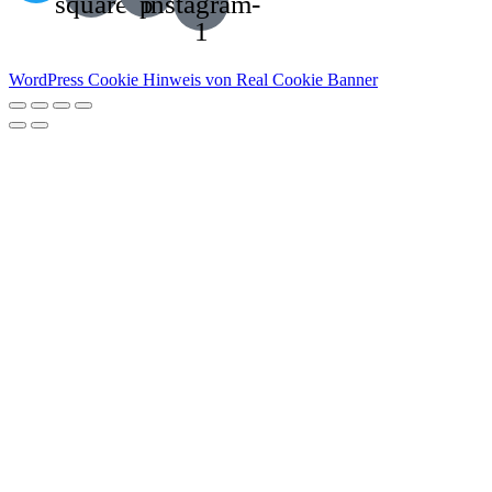
square
p
instagram-
1
WordPress Cookie Hinweis von Real Cookie Banner