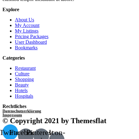
Explore
About Us
My Account
My Listings
Pricing Packages
User Dashboard
Bookmarks
Categories
Restaurant
Culture
Shopping
Beauty
Hotels
Hospitals
Rechtliches
Datenschutzerklärung
Impressum
© Copyright 2021 by Themesflat
Twitter
Facebook-
Pinterest-
Icon-