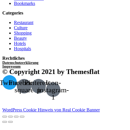
Bookmarks
Categories
Restaurant
Culture
Shopping
Beauty
Hotels
Hospitals
Rechtliches
Datenschutzerklärung
Impressum
© Copyright 2021 by Themesflat
Twitter
Facebook-
Pinterest-
Icon-
square
p
instagram-
1
WordPress Cookie Hinweis von Real Cookie Banner