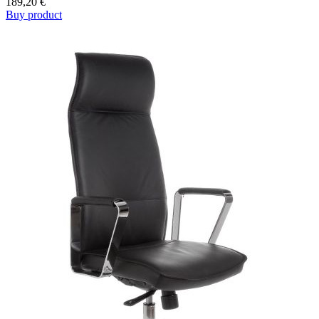
189,20
€
Buy product