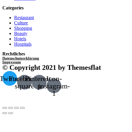
Categories
Restaurant
Culture
Shopping
Beauty
Hotels
Hospitals
Rechtliches
Datenschutzerklärung
Impressum
© Copyright 2021 by Themesflat
Twitter
Facebook-
Pinterest-
Icon-
square
p
instagram-
1