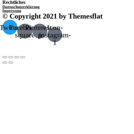
Rechtliches
Datenschutzerklärung
Impressum
© Copyright 2021 by Themesflat
Twitter
Facebook-
Pinterest-
Icon-
square
p
instagram-
1