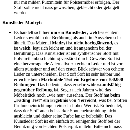
nur mit milden Putzmitteln für Polstermöbel erfolgen. Der
Stoff sollte nicht nass gewaschen, gebleicht oder gebügelt
werden.
Kunstleder Madryt:
Es handelt sich hier
um ein Kunstleder
, welches echtem
Leder sowohl in der Berührung als auch im Aussehen sehr
ähnelt. Das Material
Madryt
ist nicht hochglänzend,
es
ist
weich
, legt sich leicht an und ist angenehm bei der
Berührung. Das Kunstleder ist ein synthetischer Stoff mit
Polyurethanbeschichtung verstärkt durch Gewebe. Soft ist
eine hervorragende Alternative zu echtem Leder und ist vor
allem günstiger und auf den ersten Blick schwer von echtem
Leder zu unterscheiden. Der Stoff Soft ist sehr haltbar und
erreichte beim
Martindale-Test ein Ergebnis von 100.000
Reibungen
. Das bedeutet, dass er
sehr widerstandsfähig
gegenüber Reibung ist
. Sogar nach Jahren wird das
Möbelstück noch „wie neu“ aussehen. Der Stoff hat
beim
„Fading-Test“ ein Ergebnis von 4 erreicht
, was bei Stoffen
für Inneneinrichtungen ein sehr hoher Wert ist. Er bedeutet,
dass der Stoff auch bei starker Sonneneinstrahlung nicht
ausbleicht und daher seine Farbe lange beibehält. Das
Kunstleder Soft ist ein einfach zu reinigender Stoff bei der
Benutzung von leichten Polsterputzmitteln. Bitte nicht nass