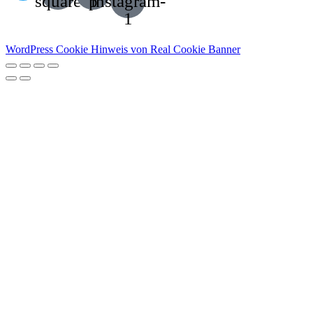
square
p
instagram-
1
WordPress Cookie Hinweis von Real Cookie Banner