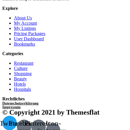
Explore
About Us
My Account
My Listings
Pricing Packages
User Dashboard
Bookmarks
Categories
Restaurant
Culture
Shopping
Beauty
Hotels
Hospitals
Rechtliches
Datenschutzerklärung
Impressum
© Copyright 2021 by Themesflat
Twitter
Facebook-
Pinterest-
Icon-