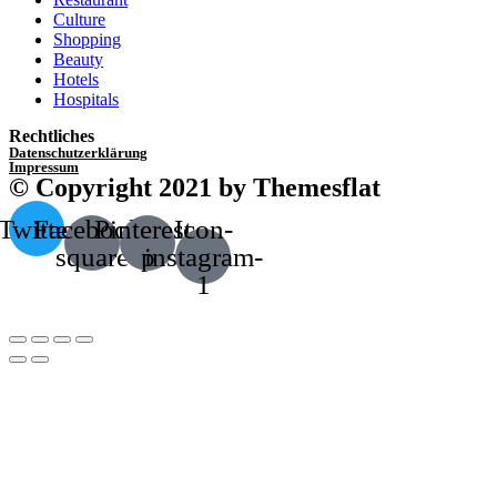
Culture
Shopping
Beauty
Hotels
Hospitals
Rechtliches
Datenschutzerklärung
Impressum
© Copyright 2021 by Themesflat
Twitter
Facebook-
Pinterest-
Icon-
square
p
instagram-
1