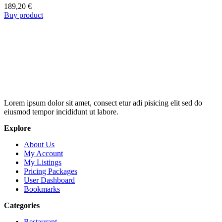
189,20
€
Buy product
Lorem ipsum dolor sit amet, consect etur adi pisicing elit sed do
eiusmod tempor incididunt ut labore.
Explore
About Us
My Account
My Listings
Pricing Packages
User Dashboard
Bookmarks
Categories
Restaurant