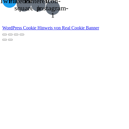
Twitter
Facebook-
Pinterest-
Icon-
square
p
instagram-
1
WordPress Cookie Hinweis von Real Cookie Banner