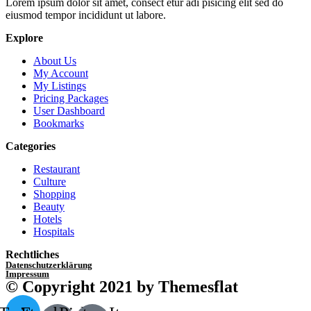
Lorem ipsum dolor sit amet, consect etur adi pisicing elit sed do
eiusmod tempor incididunt ut labore.
Explore
About Us
My Account
My Listings
Pricing Packages
User Dashboard
Bookmarks
Categories
Restaurant
Culture
Shopping
Beauty
Hotels
Hospitals
Rechtliches
Datenschutzerklärung
Impressum
© Copyright 2021 by Themesflat