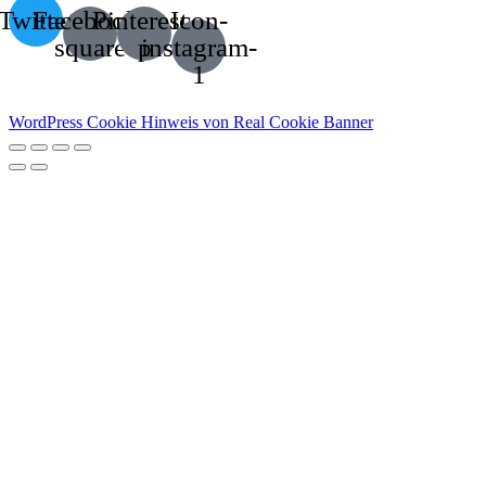
Twitter
Facebook-
Pinterest-
Icon-
square
p
instagram-
1
WordPress Cookie Hinweis von Real Cookie Banner