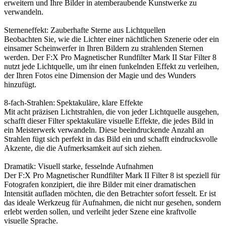
erweitern und Ihre Bilder in atemberaubende Kunstwerke zu
verwandeln.
Sterneneffekt: Zauberhafte Sterne aus Lichtquellen
Beobachten Sie, wie die Lichter einer nächtlichen Szenerie oder ein
einsamer Scheinwerfer in Ihren Bildern zu strahlenden Sternen
werden. Der F:X Pro Magnetischer Rundfilter Mark II Star Filter 8
nutzt jede Lichtquelle, um ihr einen funkelnden Effekt zu verleihen,
der Ihren Fotos eine Dimension der Magie und des Wunders
hinzufügt.
8-fach-Strahlen: Spektakuläre, klare Effekte
Mit acht präzisen Lichtstrahlen, die von jeder Lichtquelle ausgehen,
schafft dieser Filter spektakuläre visuelle Effekte, die jedes Bild in
ein Meisterwerk verwandeln. Diese beeindruckende Anzahl an
Strahlen fügt sich perfekt in das Bild ein und schafft eindrucksvolle
Akzente, die die Aufmerksamkeit auf sich ziehen.
Dramatik: Visuell starke, fesselnde Aufnahmen
Der F:X Pro Magnetischer Rundfilter Mark II Filter 8 ist speziell für
Fotografen konzipiert, die ihre Bilder mit einer dramatischen
Intensität aufladen möchten, die den Betrachter sofort fesselt. Er ist
das ideale Werkzeug für Aufnahmen, die nicht nur gesehen, sondern
erlebt werden sollen, und verleiht jeder Szene eine kraftvolle
visuelle Sprache.