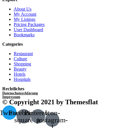
About Us
My Account
My Listings
Pricing Packages
User Dashboard
Bookmarks
Categories
Restaurant
Culture
Shopping
Beauty
Hotels
Hospitals
Rechtliches
Datenschutzerklärung
Impressum
© Copyright 2021 by Themesflat
Twitter
Facebook-
Pinterest-
Icon-
square
p
instagram-
1