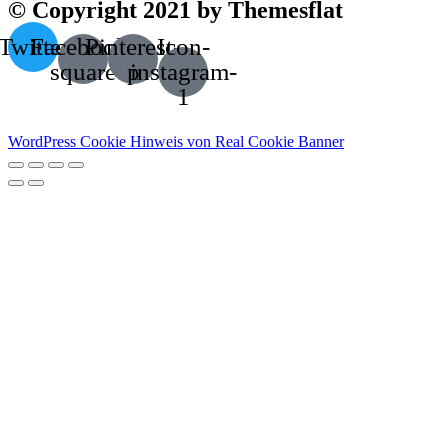
© Copyright 2021 by Themesflat
Twitter
Facebook-
Pinterest-
Icon-
square
p
instagram-
1
WordPress Cookie Hinweis von Real Cookie Banner