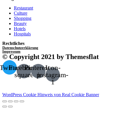
Restaurant
Culture
Shopping
Beauty
Hotels
Hospitals
Rechtliches
Datenschutzerklärung
Impressum
© Copyright 2021 by Themesflat
Twitter
Facebook-
Pinterest-
Icon-
square
p
instagram-
1
WordPress Cookie Hinweis von Real Cookie Banner