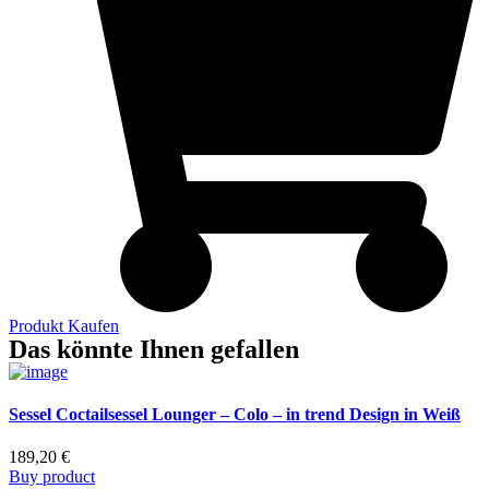
Produkt Kaufen
Das könnte Ihnen gefallen
Sessel Coctailsessel Lounger – Colo – in trend Design in Weiß
189,20
€
Buy product