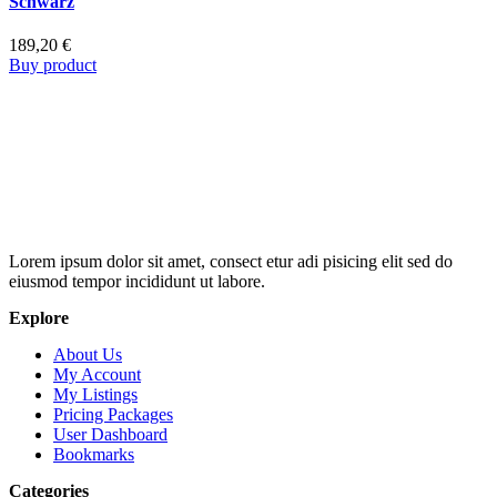
Schwarz
189,20
€
Buy product
Lorem ipsum dolor sit amet, consect etur adi pisicing elit sed do
eiusmod tempor incididunt ut labore.
Explore
About Us
My Account
My Listings
Pricing Packages
User Dashboard
Bookmarks
Categories