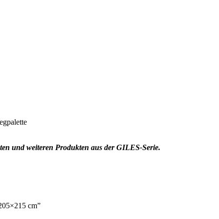
egpalette
oten und weiteren Produkten aus der GILES-Serie.
k 205×215 cm”