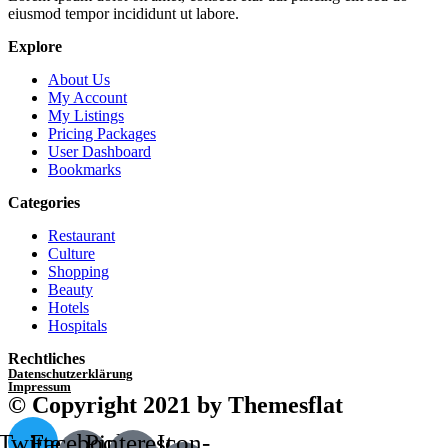
eiusmod tempor incididunt ut labore.
Explore
About Us
My Account
My Listings
Pricing Packages
User Dashboard
Bookmarks
Categories
Restaurant
Culture
Shopping
Beauty
Hotels
Hospitals
Rechtliches
Datenschutzerklärung
Impressum
© Copyright 2021 by Themesflat
Twitter
Facebook-
Pinterest-
Icon-