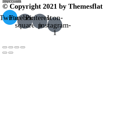
Impressum
© Copyright 2021 by Themesflat
Twitter
Facebook-
Pinterest-
Icon-
square
p
instagram-
1