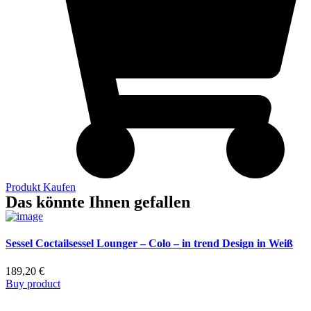
Produkt Kaufen
Das könnte Ihnen gefallen
Sessel Coctailsessel Lounger – Colo – in trend Design in Weiß
189,20
€
Buy product