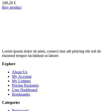
189,20
€
Buy product
Lorem ipsum dolor sit amet, consect etur adi pisicing elit sed do
eiusmod tempor incididunt ut labore.
Explore
About Us
My Account
My Listings
Pricing Packages
User Dashboard
Bookmarks
Categories
Restaurant