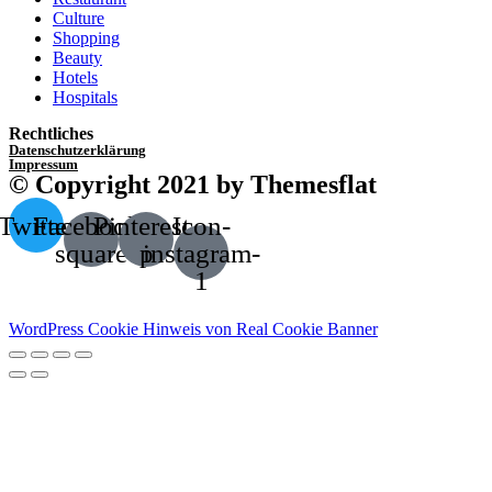
Culture
Shopping
Beauty
Hotels
Hospitals
Rechtliches
Datenschutzerklärung
Impressum
© Copyright 2021 by Themesflat
Twitter
Facebook-
Pinterest-
Icon-
square
p
instagram-
1
WordPress Cookie Hinweis von Real Cookie Banner