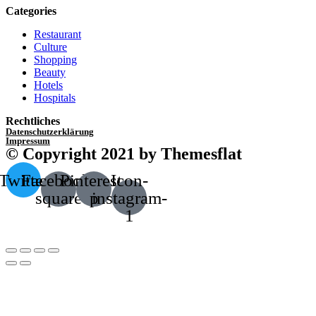
Categories
Restaurant
Culture
Shopping
Beauty
Hotels
Hospitals
Rechtliches
Datenschutzerklärung
Impressum
© Copyright 2021 by Themesflat
Twitter
Facebook-
Pinterest-
Icon-
square
p
instagram-
1