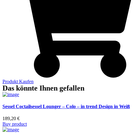
Produkt Kaufen
Das könnte Ihnen gefallen
Sessel Coctailsessel Lounger – Colo – in trend Design in Weiß
189,20
€
Buy product