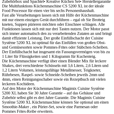
Zubehörbox und Spachtel• Kreative Küchen Set• Herstellergarantie
Die Multifunktions Küchenmaschine CS 5200 XL ist der ideale
Food Processor für einen vier bis sechs Personenhaushalt.
Fast alle Verarbeitungen lassen sich mit Hilfe der Küchenmaschine
mit nur einem einzigen Gerät durchführen – egal ob Sie Brotteig
kneten, Suppen pürieren möchten oder Eisschnee schlagen. Alle
Funktionen lassen sich mit nur drei Tasten nutzen. Der Motor passt
sich immer automatisch den zu verarbeitenden Zutaten an und bringt
damit effiziente Leistung. Der große Einfüllschacht der Cuisine
Système 5200 XL ist optimal für das Einfüllen von großen Obst-
und Gemüsesorten sowie Pommes-Frites oder Stäbchen-Scheiben.
Der Einfüllschacht hat insgesamt ein Fassungsvermögen von bis zu
1 Liter für Flüssigkeiten und 1 Kilogramm für Kuchenteig.
Die Küchenmaschine verfügt über einen Blender Mix für leckere
Shakes, drei verschiedene Schüsseln mit 3,6 Litern, 2,6 Litern und
1,2 Litern Volumen, leistungsfähige Metallmesser, Teigkneter,
Rührbesen, Raspel- sowie Schneide-Scheiben jeweils 2mm und
4mm, einen Reinigungsschaber sowie ein Rezeptbuch mit vielen
leckeren Kochideen.
Auf den Motor der Küchenmaschine Magimix Cuisine Système
5200 XL haben Sie 30 Jahre Garantie – auf das Gehäuse und
Zubehör selbst gibt es drei Jahre Garantie. Die Magimix Cuisine
Système 5200 XL Küchenmaschine können Sie optional um einen
Smoothie-Maker , ein Pürier-Set, sowie eine Parmesan oder
Pommes Frites-Reibe erweitern.