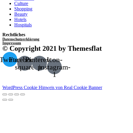
Culture
Shopping
Beauty
Hotels
Hospitals
Rechtliches
Datenschutzerklärung
Impressum
© Copyright 2021 by Themesflat
Twitter
Facebook-
Pinterest-
Icon-
square
p
instagram-
1
WordPress Cookie Hinweis von Real Cookie Banner