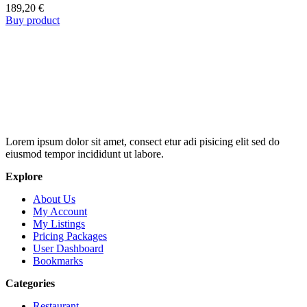
189,20
€
Buy product
Lorem ipsum dolor sit amet, consect etur adi pisicing elit sed do
eiusmod tempor incididunt ut labore.
Explore
About Us
My Account
My Listings
Pricing Packages
User Dashboard
Bookmarks
Categories
Restaurant