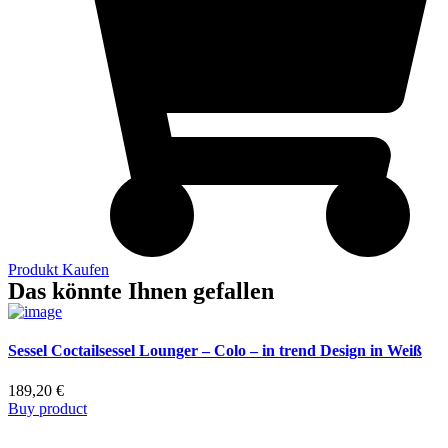
Produkt Kaufen
Das könnte Ihnen gefallen
Sessel Coctailsessel Lounger – Colo – in trend Design in Weiß
189,20
€
Buy product