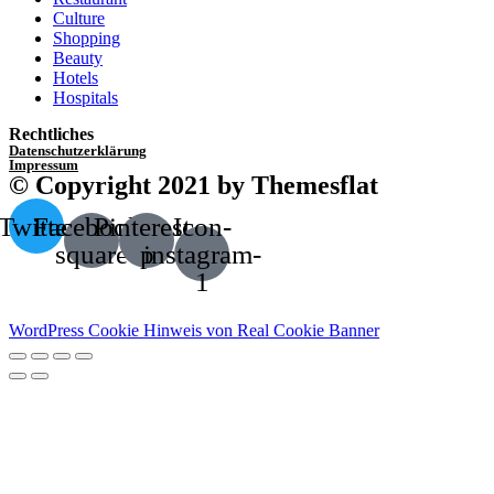
Culture
Shopping
Beauty
Hotels
Hospitals
Rechtliches
Datenschutzerklärung
Impressum
© Copyright 2021 by Themesflat
Twitter
Facebook-
Pinterest-
Icon-
square
p
instagram-
1
WordPress Cookie Hinweis von Real Cookie Banner