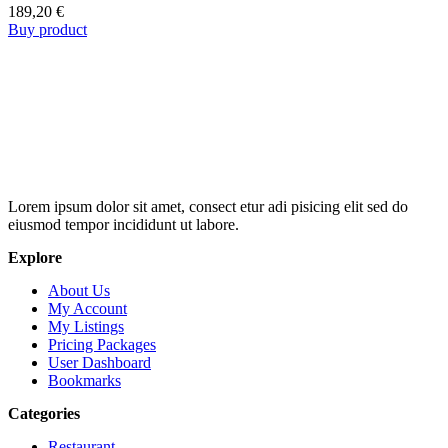
189,20
€
Buy product
Lorem ipsum dolor sit amet, consect etur adi pisicing elit sed do
eiusmod tempor incididunt ut labore.
Explore
About Us
My Account
My Listings
Pricing Packages
User Dashboard
Bookmarks
Categories
Restaurant