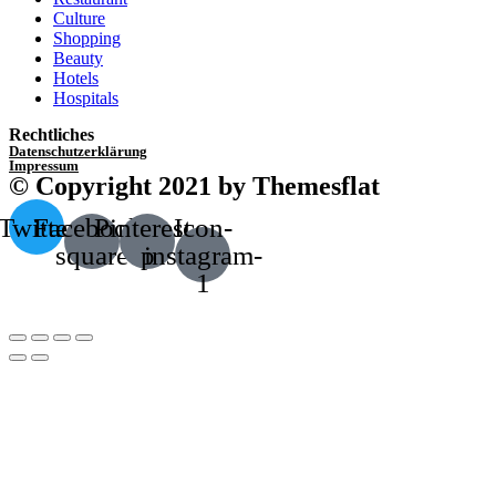
Culture
Shopping
Beauty
Hotels
Hospitals
Rechtliches
Datenschutzerklärung
Impressum
© Copyright 2021 by Themesflat
Twitter
Facebook-
Pinterest-
Icon-
square
p
instagram-
1