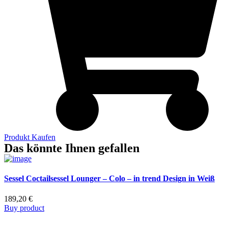
Produkt Kaufen
Das könnte Ihnen gefallen
Sessel Coctailsessel Lounger – Colo – in trend Design in Weiß
189,20
€
Buy product