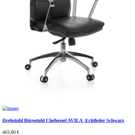
Drehstuhl Bürostuhl Chefsessel AVILA -Echtleder Schwarz
403,00
€