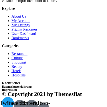
eiusmod tempor incididunt ut labore.
Explore
About Us
My Account
My Listings
Pricing Packages
User Dashboard
Bookmarks
Categories
Restaurant
Culture
Shopping
Beauty
Hotels
Hospitals
Rechtliches
Datenschutzerklärung
Impressum
© Copyright 2021 by Themesflat
Twitter
Facebook-
Pinterest-
Icon-