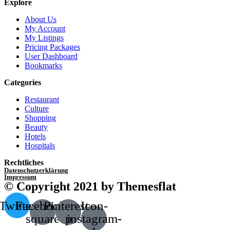
Explore
About Us
My Account
My Listings
Pricing Packages
User Dashboard
Bookmarks
Categories
Restaurant
Culture
Shopping
Beauty
Hotels
Hospitals
Rechtliches
Datenschutzerklärung
Impressum
© Copyright 2021 by Themesflat
Twitter
Facebook-
Pinterest-
Icon-
square
p
instagram-