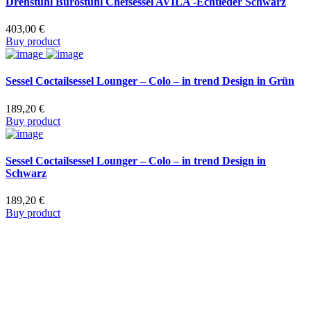
Drehstuhl Bürostuhl Chefsessel AVILA -Echtleder Schwarz
403,00
€
Buy product
Sessel Coctailsessel Lounger – Colo – in trend Design in Grün
189,20
€
Buy product
Sessel Coctailsessel Lounger – Colo – in trend Design in
Schwarz
189,20
€
Buy product