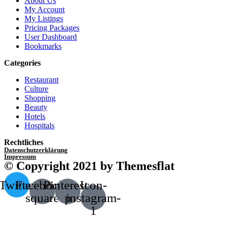
About Us
My Account
My Listings
Pricing Packages
User Dashboard
Bookmarks
Categories
Restaurant
Culture
Shopping
Beauty
Hotels
Hospitals
Rechtliches
Datenschutzerklärung
Impressum
© Copyright 2021 by Themesflat
Twitter
Facebook-
Pinterest-
Icon-
square
p
instagram-
1