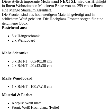
Diese stylisch imposante Mediawand
NEXI XL
wird das Highlight
in Ihrem Wohnzimmer. Mit einem Breite von ca. 259 cm ist Ihnen
eine Menge Stauraum garantiert.
Die Fronten sind aus hochwertigem Material gefertigt und in
schlichtem Weiß gehalten. Die Hochglanz Fronten sorgen für eine
gelungene Optik.
Bestehend aus:
5 x Hängeschrank
2 x Wandboard
Maße Schrank:
3 x B/H/T : 86x40x38 cm
2 x B/H/T : 40x43x38 cm
Maße Wandboard:
1 x B/H/T : 100x7x10 cm
Material & Farbe:
Korpus: Weiß matt
Front: Weiß Hochglanz
(Folie)