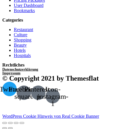
Pricing Packages
User Dashboard
Bookmarks
Categories
Restaurant
Culture
Shopping
Beauty
Hotels
Hospitals
Rechtliches
Datenschutzerklärung
Impressum
© Copyright 2021 by Themesflat
Twitter
Facebook-
Pinterest-
Icon-
square
p
instagram-
1
WordPress Cookie Hinweis von Real Cookie Banner