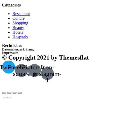
Categories
Restaurant
Culture
Shopping
Beauty
Hotels
Hospitals
Rechtliches
Datenschutzerklärung
Impressum
© Copyright 2021 by Themesflat
Twitter
Facebook-
Pinterest-
Icon-
square
p
instagram-
1