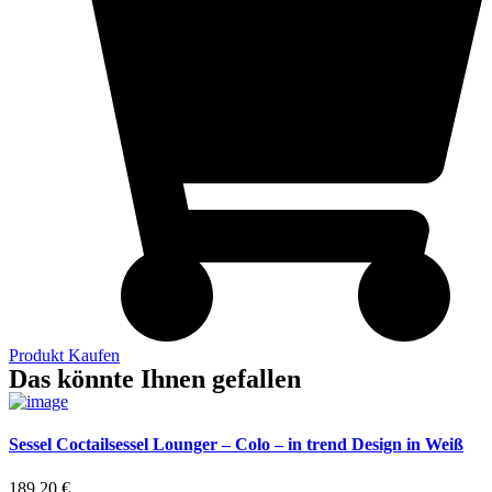
Produkt Kaufen
Das könnte Ihnen gefallen
Sessel Coctailsessel Lounger – Colo – in trend Design in Weiß
189,20
€