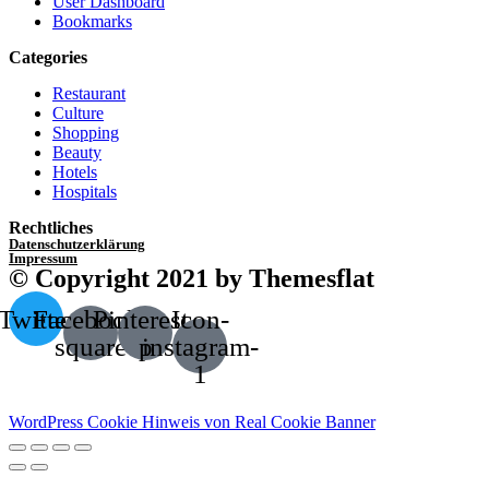
User Dashboard
Bookmarks
Categories
Restaurant
Culture
Shopping
Beauty
Hotels
Hospitals
Rechtliches
Datenschutzerklärung
Impressum
© Copyright 2021 by Themesflat
Twitter
Facebook-
Pinterest-
Icon-
square
p
instagram-
1
WordPress Cookie Hinweis von Real Cookie Banner