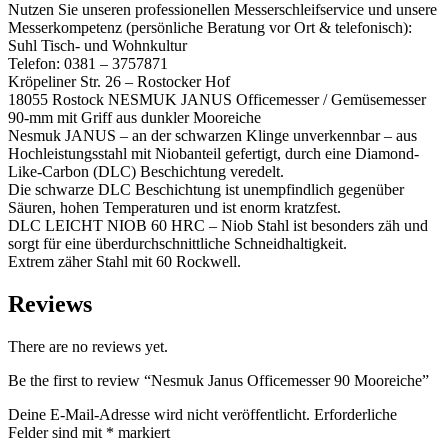
Nutzen Sie unseren professionellen Messerschleifservice und unsere
Messerkompetenz (persönliche Beratung vor Ort & telefonisch):
Suhl Tisch- und Wohnkultur
Telefon: 0381 – 3757871
Kröpeliner Str. 26 – Rostocker Hof
18055 Rostock NESMUK JANUS Officemesser / Gemüsemesser
90-mm mit Griff aus dunkler Mooreiche
Nesmuk JANUS – an der schwarzen Klinge unverkennbar – aus
Hochleistungsstahl mit Niobanteil gefertigt, durch eine Diamond-
Like-Carbon (DLC) Beschichtung veredelt.
Die schwarze DLC Beschichtung ist unempfindlich gegenüber
Säuren, hohen Temperaturen und ist enorm kratzfest.
DLC LEICHT NIOB 60 HRC – Niob Stahl ist besonders zäh und
sorgt für eine überdurchschnittliche Schneidhaltigkeit.
Extrem zäher Stahl mit 60 Rockwell.
Reviews
There are no reviews yet.
Be the first to review “Nesmuk Janus Officemesser 90 Mooreiche”
Deine E-Mail-Adresse wird nicht veröffentlicht.
Erforderliche
Felder sind mit
*
markiert