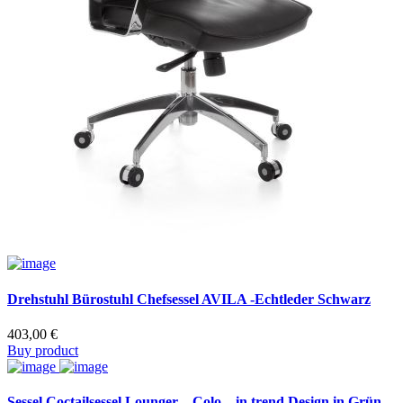
Drehstuhl Bürostuhl Chefsessel AVILA -Echtleder Schwarz
403,00
€
Buy product
Sessel Coctailsessel Lounger – Colo – in trend Design in Grün