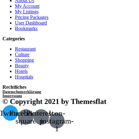
About Us
My Account
My Listings
Pricing Packages
User Dashboard
Bookmarks
Categories
Restaurant
Culture
Shopping
Beauty
Hotels
Hospitals
Rechtliches
Datenschutzerklärung
Impressum
© Copyright 2021 by Themesflat
Twitter
Facebook-
Pinterest-
Icon-
square
p
instagram-
1