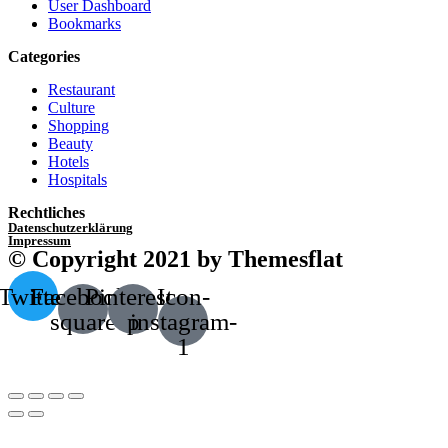
User Dashboard
Bookmarks
Categories
Restaurant
Culture
Shopping
Beauty
Hotels
Hospitals
Rechtliches
Datenschutzerklärung
Impressum
© Copyright 2021 by Themesflat
Twitter
Facebook-
Pinterest-
Icon-
square
p
instagram-
1