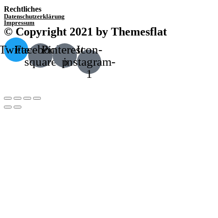
Rechtliches
Datenschutzerklärung
Impressum
© Copyright 2021 by Themesflat
Twitter
Facebook-
Pinterest-
Icon-
square
p
instagram-
1