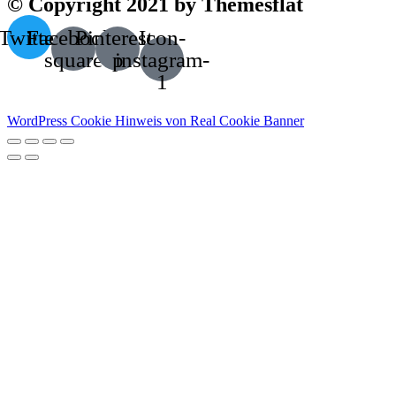
© Copyright 2021 by Themesflat
Twitter
Facebook-
Pinterest-
Icon-
square
p
instagram-
1
WordPress Cookie Hinweis von Real Cookie Banner